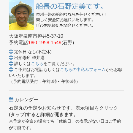
大阪府泉南市樽井5-37-10
予約電話:
090-1958-1549
(石野)
定休日:なし(不定休)
出船場所:樽井港
詳しくは
こちら
をご覧ください。
ご予約はお電話もしくは
こちらの申込みフォーム
からお願
いいたします。
（予約電話受付：午前8時～午後6時）
カレンダー
石定丸の予定やお知らせです。表示項目をクリック
(タップ)すると詳細が開きます。
※予定が空白の場合でも「休航日」の表示がない日はご予約
が可能です。