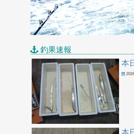
釣果速報
本
20
本