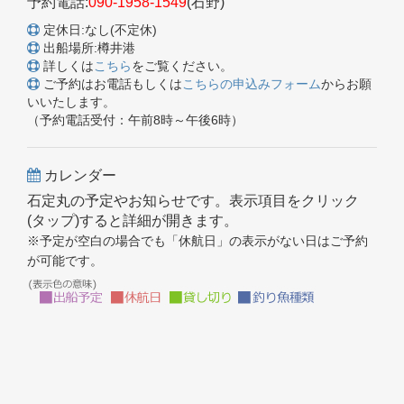
予約電話:
090-1958-1549
(石野)
定休日:なし(不定休)
出船場所:樽井港
詳しくは
こちら
をご覧ください。
ご予約はお電話もしくは
こちらの申込みフォーム
からお願
いいたします。
（予約電話受付：午前8時～午後6時）
カレンダー
石定丸の予定やお知らせです。表示項目をクリック
(タップ)すると詳細が開きます。
※予定が空白の場合でも「休航日」の表示がない日はご予約
が可能です。