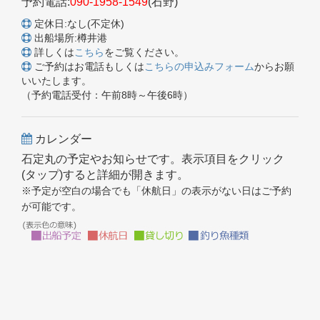
予約電話:
090-1958-1549
(石野)
定休日:なし(不定休)
出船場所:樽井港
詳しくは
こちら
をご覧ください。
ご予約はお電話もしくは
こちらの申込みフォーム
からお願
いいたします。
（予約電話受付：午前8時～午後6時）
カレンダー
石定丸の予定やお知らせです。表示項目をクリック
(タップ)すると詳細が開きます。
※予定が空白の場合でも「休航日」の表示がない日はご予約
が可能です。