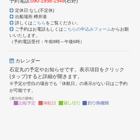
予約電話:
090-1958-1549
(石野)
定休日:なし(不定休)
出船場所:樽井港
詳しくは
こちら
をご覧ください。
ご予約はお電話もしくは
こちらの申込みフォーム
からお願
いいたします。
（予約電話受付：午前8時～午後6時）
カレンダー
石定丸の予定やお知らせです。表示項目をクリック
(タップ)すると詳細が開きます。
※予定が空白の場合でも「休航日」の表示がない日はご予約
が可能です。