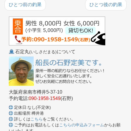
ひとつ前の釣果
ひとつ後の釣果
石定丸
について
(いしさだまる)
大阪府泉南市樽井5-37-10
予約電話:
090-1958-1549
(石野)
定休日:なし(不定休)
出船場所:樽井港
詳しくは
こちら
をご覧ください。
ご予約はお電話もしくは
こちらの申込みフォーム
からお願
いいたします。