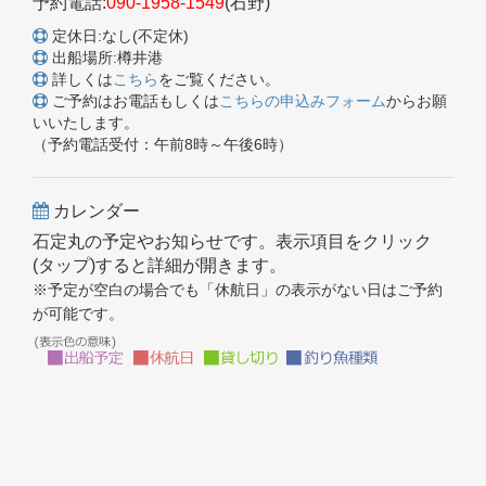
予約電話:
090-1958-1549
(石野)
定休日:なし(不定休)
出船場所:樽井港
詳しくは
こちら
をご覧ください。
ご予約はお電話もしくは
こちらの申込みフォーム
からお願
いいたします。
（予約電話受付：午前8時～午後6時）
カレンダー
石定丸の予定やお知らせです。表示項目をクリック
(タップ)すると詳細が開きます。
※予定が空白の場合でも「休航日」の表示がない日はご予約
が可能です。