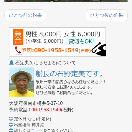
ひとつ前の釣果
ひとつ後の釣果
石定丸
について
(いしさだまる)
大阪府泉南市樽井5-37-10
予約電話:
090-1958-1549
(石野)
定休日:なし(不定休)
出船場所:樽井港
詳しくは
こちら
をご覧ください。