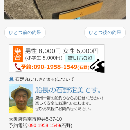
ひとつ前の釣果
ひとつ後の釣果
石定丸
について
(いしさだまる)
大阪府泉南市樽井5-37-10
予約電話:
090-1958-1549
(石野)