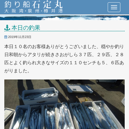
本日の釣果
2019年11月23日
本日１０名のお客様ありがとうございました、穏やか釣り
日和朝からアタリが続きさおがしら３７匹、２９匹、２８
匹とよく釣られ大きなサイズの１１０センチも５、６匹あ
がりました。