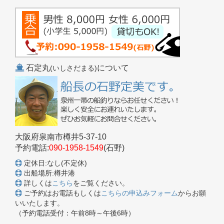
石定丸
について
(いしさだまる)
大阪府泉南市樽井5-37-10
予約電話:
090-1958-1549
(石野)
定休日:なし(不定休)
出船場所:樽井港
詳しくは
こちら
をご覧ください。
ご予約はお電話もしくは
こちらの申込みフォーム
からお願
いいたします。
（予約電話受付：午前8時～午後6時）