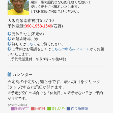
大阪府泉南市樽井5-37-10
予約電話:
090-1958-1549
(石野)
定休日:なし(不定休)
出船場所:樽井港
詳しくは
こちら
をご覧ください。
ご予約はお電話もしくは
こちらの申込みフォーム
からお願
いいたします。
（予約電話受付：午前8時～午後6時）
カレンダー
石定丸の予定やお知らせです。表示項目をクリック
(タップ)すると詳細が開きます。
※予定が空白の場合でも「休航日」の表示がない日はご予約
が可能です。