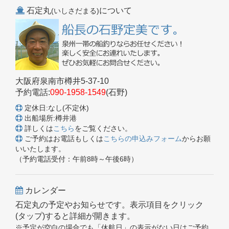
石定丸
について
(いしさだまる)
大阪府泉南市樽井5-37-10
予約電話:
090-1958-1549
(石野)
定休日:なし(不定休)
出船場所:樽井港
詳しくは
こちら
をご覧ください。
ご予約はお電話もしくは
こちらの申込みフォーム
からお願
いいたします。
（予約電話受付：午前8時～午後6時）
カレンダー
石定丸の予定やお知らせです。表示項目をクリック
(タップ)すると詳細が開きます。
※予定が空白の場合でも「休航日」の表示がない日はご予約