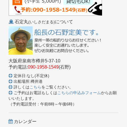
石定丸
について
(いしさだまる)
大阪府泉南市樽井5-37-10
予約電話:
090-1958-1549
(石野)
定休日:なし(不定休)
出船場所:樽井港
詳しくは
こちら
をご覧ください。
ご予約はお電話もしくは
こちらの申込みフォーム
からお願
いいたします。
（予約電話受付：午前8時～午後6時）
カレンダー